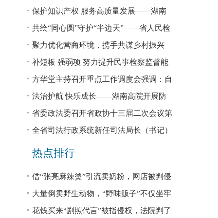
回税款损失48.2亿元
保护知识产权 服务高质量发展——湖南
省公安厅公布打击侵犯知识产权犯罪10起
共绘“同心圆”守护“半边天”——省人民检
典型案例
察院、省妇联共同主办检察开放日活动
聚力优化营商环境，携手共谋乡村振兴
—— 省法院驻大坪村工作队、村“两委”干
补短板 强弱项 努力提升民事检察监督能
部赴企参观学习调研
力
方华堂主持召开重点工作调度会强调：自
我加压 砥砺奋进 推动工作更有成效 更加
法治护航 快乐成长——湖南高院开展防
出彩
欺凌、防性侵公益普法宣讲
省委政法委召开省政协十三届二次会议第
0327号提案办理座谈会
全省司法行政系统新任司法局长（书记）
培训班开班 方华堂作专题辅导
热点排行
借“张亮麻辣烫”引流卖奶粉，网店被判侵
权！
大量倒卖野生动物，“野味贩子”不仅坐牢
还得赔钱
花钱买来“剧照代言”被指侵权，法院判了