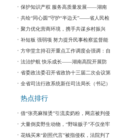
回税款损失48.2亿元
保护知识产权 服务高质量发展——湖南
省公安厅公布打击侵犯知识产权犯罪10起
共绘“同心圆”守护“半边天”——省人民检
典型案例
察院、省妇联共同主办检察开放日活动
聚力优化营商环境，携手共谋乡村振兴
—— 省法院驻大坪村工作队、村“两委”干
补短板 强弱项 努力提升民事检察监督能
部赴企参观学习调研
力
方华堂主持召开重点工作调度会强调：自
我加压 砥砺奋进 推动工作更有成效 更加
法治护航 快乐成长——湖南高院开展防
出彩
欺凌、防性侵公益普法宣讲
省委政法委召开省政协十三届二次会议第
0327号提案办理座谈会
全省司法行政系统新任司法局长（书记）
培训班开班 方华堂作专题辅导
热点排行
借“张亮麻辣烫”引流卖奶粉，网店被判侵
权！
大量倒卖野生动物，“野味贩子”不仅坐牢
还得赔钱
花钱买来“剧照代言”被指侵权，法院判了