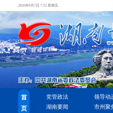
2026年8月7日 7:52 星期五
党管政法
领导动
首
湖南要闻
市州聚
页