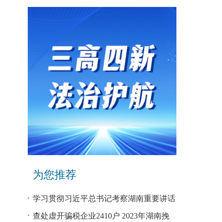
为您推荐
学习贯彻习近平总书记考察湖南重要讲话
和指示精神专题研讨班开班
查处虚开骗税企业2410户 2023年湖南挽