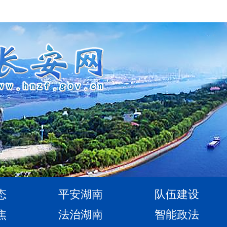
态
平安湖南
队伍建设
焦
法治湖南
智能政法