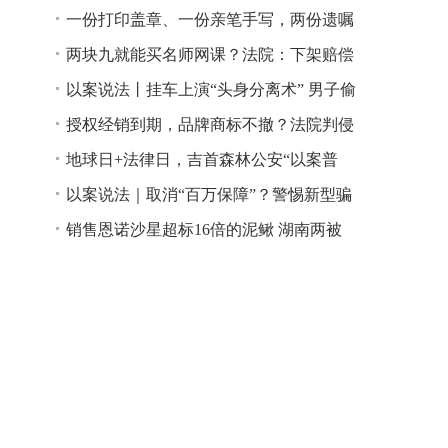
一份打印盖章、一份亲笔手写，两份遗嘱
谁说了算？
两块九就能买名师网课？法院：下架赔偿
以案说法丨挂车上演“头身分离术” 男子偷
逃高速通行费获刑
授权经销到期，品牌商标不撤？法院判侵
权！
地球日+法律日，吉首森林公安“以案普
法”
以案说法｜取消“百万保障”？警惕新型骗
局！
销售恩诺沙星超标16倍的泥鳅 湖南两被
告人因销售不符合安全标准的食品领刑