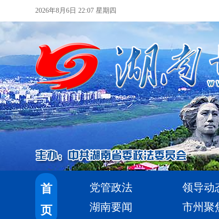
2026年8月6日 22:07 星期四
党管政法
领导动
首
湖南要闻
市州聚
页