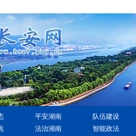
态
平安湖南
队伍建设
焦
法治湖南
智能政法