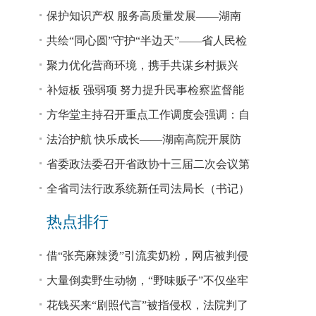
回税款损失48.2亿元
保护知识产权 服务高质量发展——湖南
省公安厅公布打击侵犯知识产权犯罪10起
共绘“同心圆”守护“半边天”——省人民检
典型案例
察院、省妇联共同主办检察开放日活动
聚力优化营商环境，携手共谋乡村振兴
—— 省法院驻大坪村工作队、村“两委”干
补短板 强弱项 努力提升民事检察监督能
部赴企参观学习调研
力
方华堂主持召开重点工作调度会强调：自
我加压 砥砺奋进 推动工作更有成效 更加
法治护航 快乐成长——湖南高院开展防
出彩
欺凌、防性侵公益普法宣讲
省委政法委召开省政协十三届二次会议第
0327号提案办理座谈会
全省司法行政系统新任司法局长（书记）
培训班开班 方华堂作专题辅导
热点排行
借“张亮麻辣烫”引流卖奶粉，网店被判侵
权！
大量倒卖野生动物，“野味贩子”不仅坐牢
还得赔钱
花钱买来“剧照代言”被指侵权，法院判了