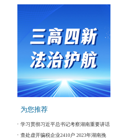
为您推荐
学习贯彻习近平总书记考察湖南重要讲话
和指示精神专题研讨班开班
查处虚开骗税企业2410户 2023年湖南挽