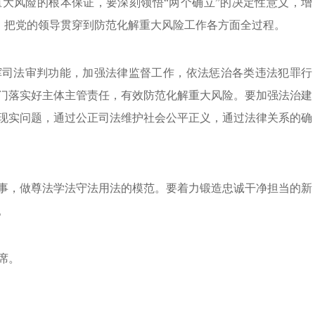
大风险的根本保证，要深刻领悟“两个确立”的决定性意义，增
护”，把党的领导贯穿到防范化解重大风险工作各方面全过程。
挥司法审判功能，加强法律监督工作，依法惩治各类违法犯罪行
门落实好主体主管责任，有效防范化解重大风险。要加强法治建
现实问题，通过公正司法维护社会公平正义，通过法律关系的确
事，做尊法学法守法用法的模范。要着力锻造忠诚干净担当的新
。
席。