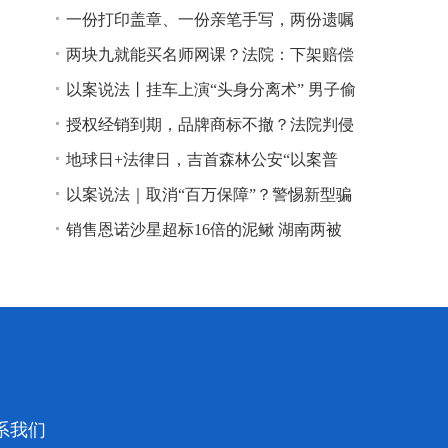
一份打印盖章、一份亲笔手写，两份遗嘱
谁说了算？
两块九就能买名师网课？法院：下架赔偿
以案说法丨挂车上演“头身分离术” 男子偷
逃高速通行费获刑
授权经销到期，品牌商标不撤？法院判侵
权！
地球日+法律日，吉首森林公安“以案普
法”
以案说法｜取消“百万保障”？警惕新型骗
局！
销售恩诺沙星超标16倍的泥鳅 湖南两被
告人因销售不符合安全标准的食品领刑
系我们