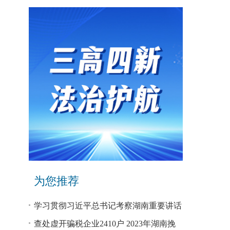
为您推荐
学习贯彻习近平总书记考察湖南重要讲话
和指示精神专题研讨班开班
查处虚开骗税企业2410户 2023年湖南挽