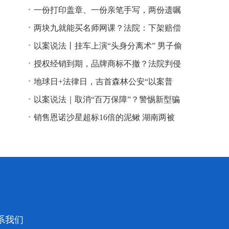
一份打印盖章、一份亲笔手写，两份遗嘱
谁说了算？
两块九就能买名师网课？法院：下架赔偿
以案说法丨挂车上演“头身分离术” 男子偷
逃高速通行费获刑
授权经销到期，品牌商标不撤？法院判侵
权！
地球日+法律日，吉首森林公安“以案普
法”
以案说法｜取消“百万保障”？警惕新型骗
局！
销售恩诺沙星超标16倍的泥鳅 湖南两被
告人因销售不符合安全标准的食品领刑
系我们