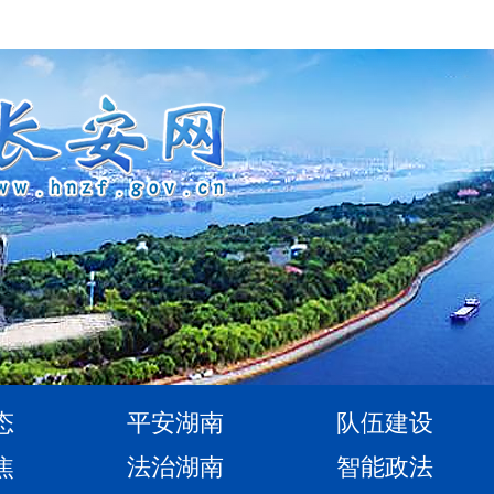
态
平安湖南
队伍建设
焦
法治湖南
智能政法