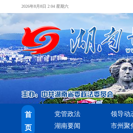
2026年8月8日 2:04 星期六
党管政法
领导动
首
湖南要闻
市州聚
页