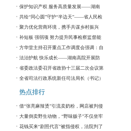
回税款损失48.2亿元
保护知识产权 服务高质量发展——湖南
省公安厅公布打击侵犯知识产权犯罪10起
共绘“同心圆”守护“半边天”——省人民检
典型案例
察院、省妇联共同主办检察开放日活动
聚力优化营商环境，携手共谋乡村振兴
—— 省法院驻大坪村工作队、村“两委”干
补短板 强弱项 努力提升民事检察监督能
部赴企参观学习调研
力
方华堂主持召开重点工作调度会强调：自
我加压 砥砺奋进 推动工作更有成效 更加
法治护航 快乐成长——湖南高院开展防
出彩
欺凌、防性侵公益普法宣讲
省委政法委召开省政协十三届二次会议第
0327号提案办理座谈会
全省司法行政系统新任司法局长（书记）
培训班开班 方华堂作专题辅导
热点排行
借“张亮麻辣烫”引流卖奶粉，网店被判侵
权！
大量倒卖野生动物，“野味贩子”不仅坐牢
还得赔钱
花钱买来“剧照代言”被指侵权，法院判了