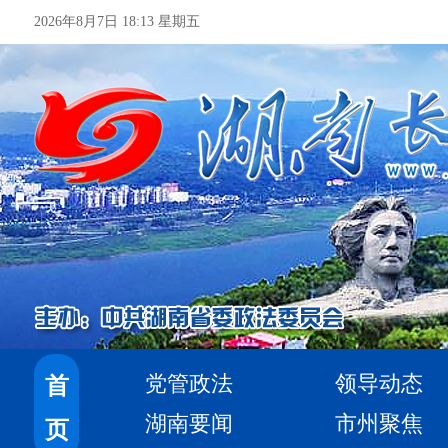
2026年8月7日 18:13 星期五
党管政法
领导动态
首
湖南要闻
市州聚焦
页