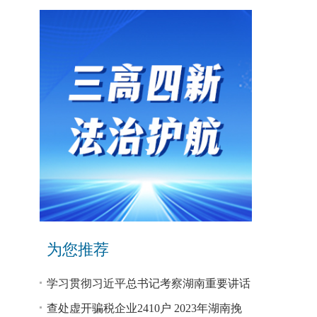
为您推荐
学习贯彻习近平总书记考察湖南重要讲话
和指示精神专题研讨班开班
查处虚开骗税企业2410户 2023年湖南挽