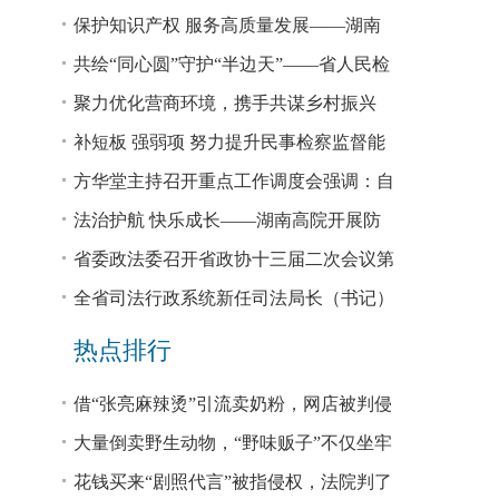
回税款损失48.2亿元
保护知识产权 服务高质量发展——湖南
省公安厅公布打击侵犯知识产权犯罪10起
共绘“同心圆”守护“半边天”——省人民检
典型案例
察院、省妇联共同主办检察开放日活动
聚力优化营商环境，携手共谋乡村振兴
—— 省法院驻大坪村工作队、村“两委”干
补短板 强弱项 努力提升民事检察监督能
部赴企参观学习调研
力
方华堂主持召开重点工作调度会强调：自
我加压 砥砺奋进 推动工作更有成效 更加
法治护航 快乐成长——湖南高院开展防
出彩
欺凌、防性侵公益普法宣讲
省委政法委召开省政协十三届二次会议第
0327号提案办理座谈会
全省司法行政系统新任司法局长（书记）
培训班开班 方华堂作专题辅导
热点排行
借“张亮麻辣烫”引流卖奶粉，网店被判侵
权！
大量倒卖野生动物，“野味贩子”不仅坐牢
还得赔钱
花钱买来“剧照代言”被指侵权，法院判了