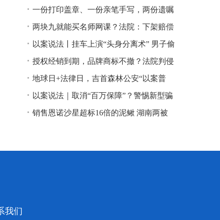
一份打印盖章、一份亲笔手写，两份遗嘱
谁说了算？
两块九就能买名师网课？法院：下架赔偿
以案说法丨挂车上演“头身分离术” 男子偷
逃高速通行费获刑
授权经销到期，品牌商标不撤？法院判侵
权！
地球日+法律日，吉首森林公安“以案普
法”
以案说法｜取消“百万保障”？警惕新型骗
局！
销售恩诺沙星超标16倍的泥鳅 湖南两被
告人因销售不符合安全标准的食品领刑
系我们