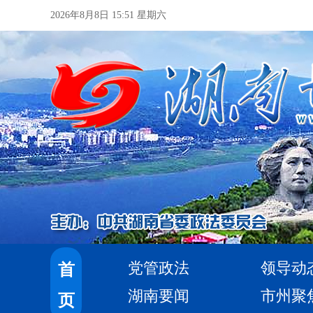
2026年8月8日 15:51 星期六
党管政法
领导动
首
湖南要闻
市州聚
页