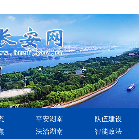
态
平安湖南
队伍建设
焦
法治湖南
智能政法