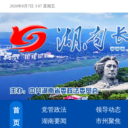
2026年8月7日 3:07 星期五
党管政法
领导动态
首
湖南要闻
市州聚焦
页