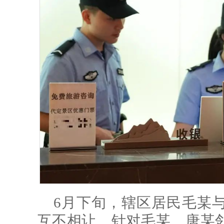
6月下旬，辖区居民毛某
互不相让。针对毛某、唐某