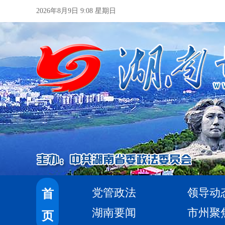
2026年8月9日 9:08 星期日
党管政法
领导动
首
湖南要闻
市州聚
页