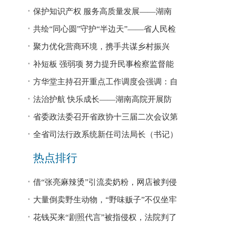
回税款损失48.2亿元
保护知识产权 服务高质量发展——湖南
省公安厅公布打击侵犯知识产权犯罪10起
共绘“同心圆”守护“半边天”——省人民检
典型案例
察院、省妇联共同主办检察开放日活动
聚力优化营商环境，携手共谋乡村振兴
—— 省法院驻大坪村工作队、村“两委”干
补短板 强弱项 努力提升民事检察监督能
部赴企参观学习调研
力
方华堂主持召开重点工作调度会强调：自
我加压 砥砺奋进 推动工作更有成效 更加
法治护航 快乐成长——湖南高院开展防
出彩
欺凌、防性侵公益普法宣讲
省委政法委召开省政协十三届二次会议第
0327号提案办理座谈会
全省司法行政系统新任司法局长（书记）
培训班开班 方华堂作专题辅导
热点排行
借“张亮麻辣烫”引流卖奶粉，网店被判侵
权！
大量倒卖野生动物，“野味贩子”不仅坐牢
还得赔钱
花钱买来“剧照代言”被指侵权，法院判了