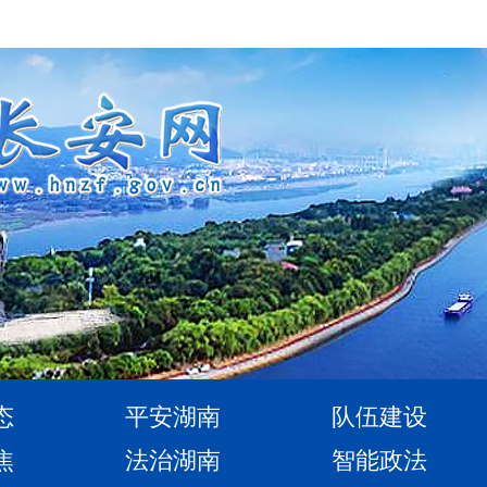
态
平安湖南
队伍建设
焦
法治湖南
智能政法