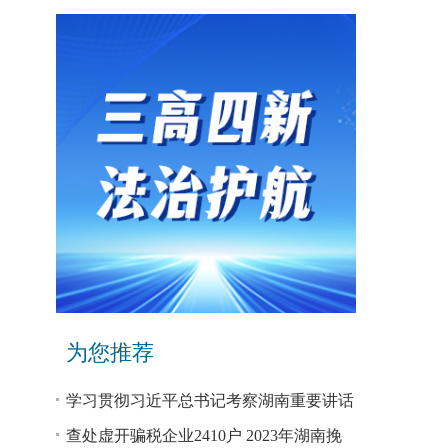
为您推荐
学习贯彻习近平总书记考察湖南重要讲话
和指示精神专题研讨班开班
查处虚开骗税企业2410户 2023年湖南挽