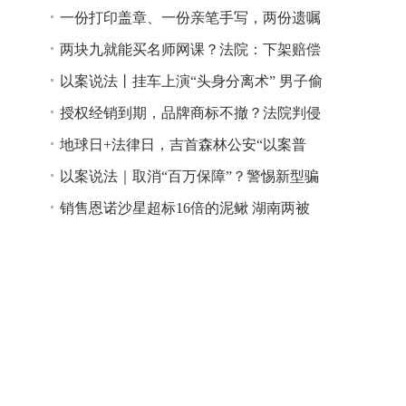
一份打印盖章、一份亲笔手写，两份遗嘱
谁说了算？
两块九就能买名师网课？法院：下架赔偿
以案说法丨挂车上演“头身分离术” 男子偷
逃高速通行费获刑
授权经销到期，品牌商标不撤？法院判侵
权！
地球日+法律日，吉首森林公安“以案普
法”
以案说法｜取消“百万保障”？警惕新型骗
局！
销售恩诺沙星超标16倍的泥鳅 湖南两被
告人因销售不符合安全标准的食品领刑