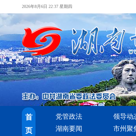
2026年8月6日 22:37 星期四
党管政法
领导动
首
湖南要闻
市州聚
页