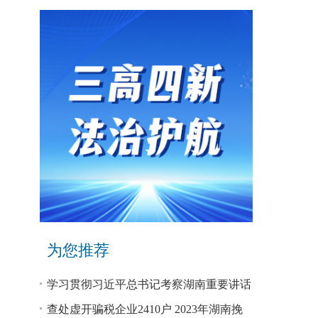
为您推荐
学习贯彻习近平总书记考察湖南重要讲话
和指示精神专题研讨班开班
查处虚开骗税企业2410户 2023年湖南挽