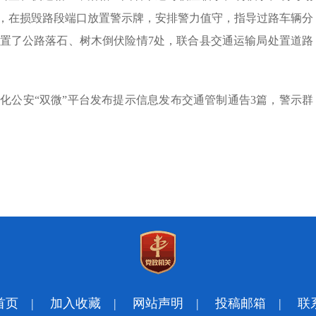
，在损毁路段端口放置警示牌，安排警力值守，指导过路车辆分
置了公路落石、树木倒伏险情7处，联合县交通运输局处置道路
化公安“双微”平台发布提示信息发布交通管制通告3篇，警示群
首页
|
加入收藏
|
网站声明
|
投稿邮箱
|
联