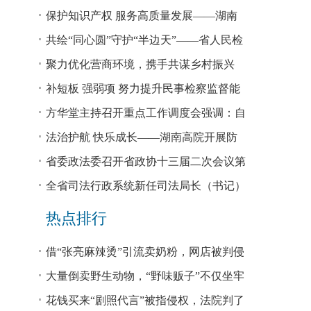
回税款损失48.2亿元
保护知识产权 服务高质量发展——湖南
省公安厅公布打击侵犯知识产权犯罪10起
共绘“同心圆”守护“半边天”——省人民检
典型案例
察院、省妇联共同主办检察开放日活动
聚力优化营商环境，携手共谋乡村振兴
—— 省法院驻大坪村工作队、村“两委”干
补短板 强弱项 努力提升民事检察监督能
部赴企参观学习调研
力
方华堂主持召开重点工作调度会强调：自
我加压 砥砺奋进 推动工作更有成效 更加
法治护航 快乐成长——湖南高院开展防
出彩
欺凌、防性侵公益普法宣讲
省委政法委召开省政协十三届二次会议第
0327号提案办理座谈会
全省司法行政系统新任司法局长（书记）
培训班开班 方华堂作专题辅导
热点排行
借“张亮麻辣烫”引流卖奶粉，网店被判侵
权！
大量倒卖野生动物，“野味贩子”不仅坐牢
还得赔钱
花钱买来“剧照代言”被指侵权，法院判了