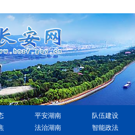
态
平安湖南
队伍建设
焦
法治湖南
智能政法