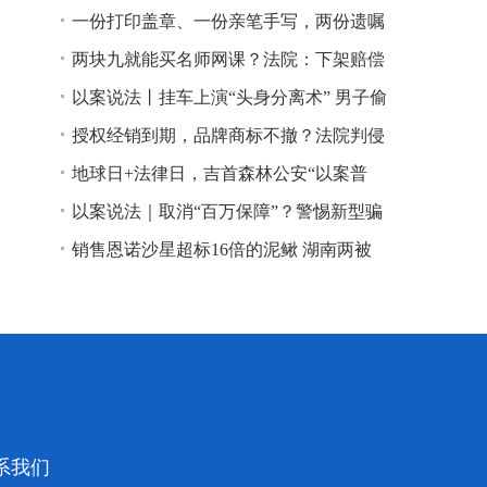
一份打印盖章、一份亲笔手写，两份遗嘱
谁说了算？
两块九就能买名师网课？法院：下架赔偿
以案说法丨挂车上演“头身分离术” 男子偷
逃高速通行费获刑
授权经销到期，品牌商标不撤？法院判侵
权！
地球日+法律日，吉首森林公安“以案普
法”
以案说法｜取消“百万保障”？警惕新型骗
局！
销售恩诺沙星超标16倍的泥鳅 湖南两被
告人因销售不符合安全标准的食品领刑
系我们