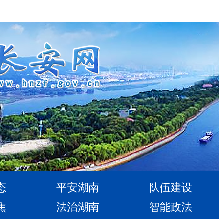
态
平安湖南
队伍建设
焦
法治湖南
智能政法