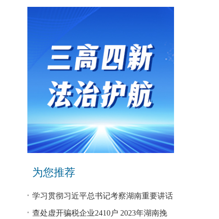
为您推荐
学习贯彻习近平总书记考察湖南重要讲话
和指示精神专题研讨班开班
查处虚开骗税企业2410户 2023年湖南挽