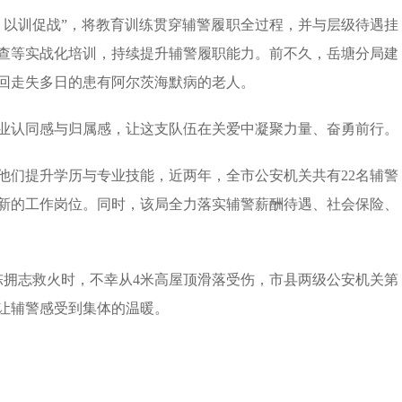
、以训促战”，将教育训练贯穿辅警履职全过程，并与层级待遇挂
查等实战化培训，持续提升辅警履职能力。前不久，岳塘分局建
回走失多日的患有阿尔茨海默病的老人。
业认同感与归属感，让这支队伍在关爱中凝聚力量、奋勇前行。
他们提升学历与专业技能，近两年，全市公安机关共有22名辅警
新的工作岗位。同时，该局全力落实辅警薪酬待遇、社会保险、
陈拥志救火时，不幸从4米高屋顶滑落受伤，市县两级公安机关第
让辅警感受到集体的温暖。