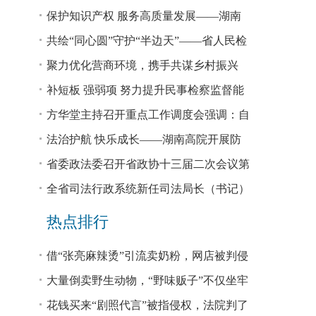
回税款损失48.2亿元
保护知识产权 服务高质量发展——湖南
省公安厅公布打击侵犯知识产权犯罪10起
共绘“同心圆”守护“半边天”——省人民检
典型案例
察院、省妇联共同主办检察开放日活动
聚力优化营商环境，携手共谋乡村振兴
—— 省法院驻大坪村工作队、村“两委”干
补短板 强弱项 努力提升民事检察监督能
部赴企参观学习调研
力
方华堂主持召开重点工作调度会强调：自
我加压 砥砺奋进 推动工作更有成效 更加
法治护航 快乐成长——湖南高院开展防
出彩
欺凌、防性侵公益普法宣讲
省委政法委召开省政协十三届二次会议第
0327号提案办理座谈会
全省司法行政系统新任司法局长（书记）
培训班开班 方华堂作专题辅导
热点排行
借“张亮麻辣烫”引流卖奶粉，网店被判侵
权！
大量倒卖野生动物，“野味贩子”不仅坐牢
还得赔钱
花钱买来“剧照代言”被指侵权，法院判了