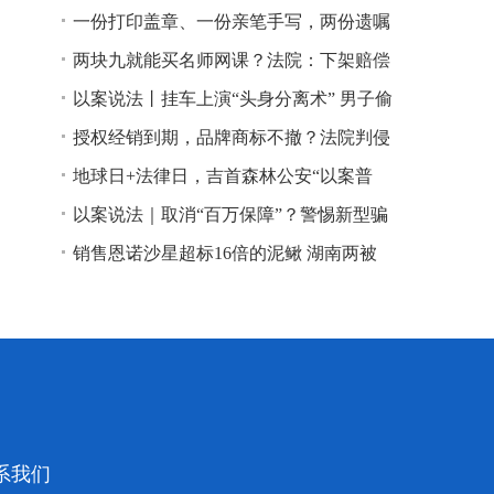
一份打印盖章、一份亲笔手写，两份遗嘱
谁说了算？
两块九就能买名师网课？法院：下架赔偿
以案说法丨挂车上演“头身分离术” 男子偷
逃高速通行费获刑
授权经销到期，品牌商标不撤？法院判侵
权！
地球日+法律日，吉首森林公安“以案普
法”
以案说法｜取消“百万保障”？警惕新型骗
局！
销售恩诺沙星超标16倍的泥鳅 湖南两被
告人因销售不符合安全标准的食品领刑
系我们