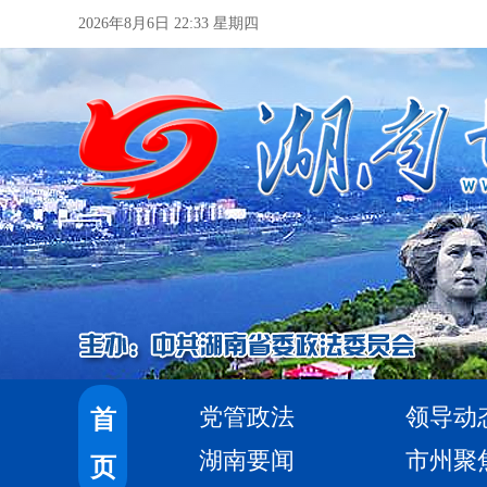
2026年8月6日 22:33 星期四
党管政法
领导动
首
湖南要闻
市州聚
页