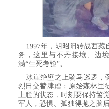
1997年，胡昭阳转战西
务，这里与不丹接壤、边境
满“生死考验”。
冰崖绝壁之上骑马巡逻，
烈日交替肆虐；原始森林里
上膛的状态，时刻要保持警觉
军人，恐惧、孤独得抛之脑后