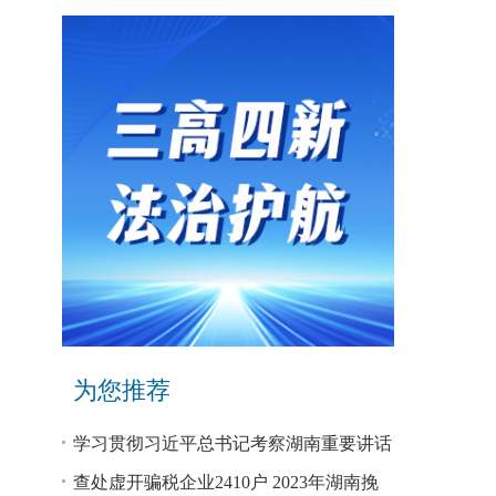
为您推荐
学习贯彻习近平总书记考察湖南重要讲话
和指示精神专题研讨班开班
查处虚开骗税企业2410户 2023年湖南挽