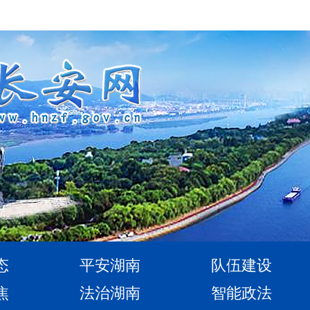
态
平安湖南
队伍建设
焦
法治湖南
智能政法