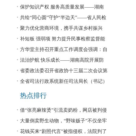
回税款损失48.2亿元
保护知识产权 服务高质量发展——湖南
省公安厅公布打击侵犯知识产权犯罪10起
共绘“同心圆”守护“半边天”——省人民检
典型案例
察院、省妇联共同主办检察开放日活动
聚力优化营商环境，携手共谋乡村振兴
—— 省法院驻大坪村工作队、村“两委”干
补短板 强弱项 努力提升民事检察监督能
部赴企参观学习调研
力
方华堂主持召开重点工作调度会强调：自
我加压 砥砺奋进 推动工作更有成效 更加
法治护航 快乐成长——湖南高院开展防
出彩
欺凌、防性侵公益普法宣讲
省委政法委召开省政协十三届二次会议第
0327号提案办理座谈会
全省司法行政系统新任司法局长（书记）
培训班开班 方华堂作专题辅导
热点排行
借“张亮麻辣烫”引流卖奶粉，网店被判侵
权！
大量倒卖野生动物，“野味贩子”不仅坐牢
还得赔钱
花钱买来“剧照代言”被指侵权，法院判了