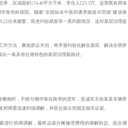
，区域面积174.46平方千米，常住人口5.3万。这里既有周洛
市骨伤科医院。随着“全国知名中医药康养旅游示范镇”建设推
人口往来频繁、医患纠纷易发等一系列新情况，这对基层治理提
工作方法，聚焦群众关切，将矛盾纠纷化解在基层、解决在萌芽
探索出一条具有社港特色的基层治理新路径。
放鞭炮时，不慎引燃停靠在路旁的货车，造成车主徐某某车辆受
支村两委迅速到场调解，并联合派出所固定相关证据。
家庭进行协商调解，最终达成分摊修理费用的调解协议。此次调