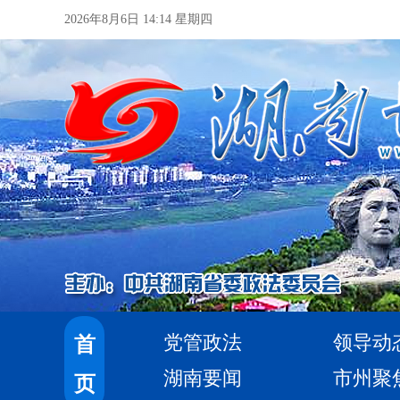
2026年8月6日 14:14 星期四
党管政法
领导动
首
湖南要闻
市州聚
页