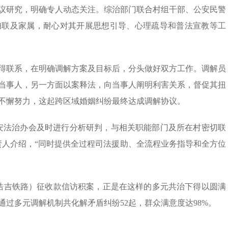
议研究，明确专人动态关注。综治部门联合村组干部、公安民警
妇联及家属，耐心对其开展思想引导、心理疏导和普法宣教等工
得联系，在明确调解方案及目标后，分头做好双方工作。调解员
当事人，另一方面以案释法，向当事人阐明利害关系，督促其扭
不懈努力，这起跨区域婚姻纠纷最终达成调解协议。
安法治办会及时进行分析研判，与相关职能部门及所在村密切联
责人介绍，“同时提供全过程司法援助、全流程业务指导和全方位
浩吉铁路）征收款信访积案，正是在这样的多元共治下得以圆满
过多元调解机制共化解矛盾纠纷52起，群众满意度达98%。