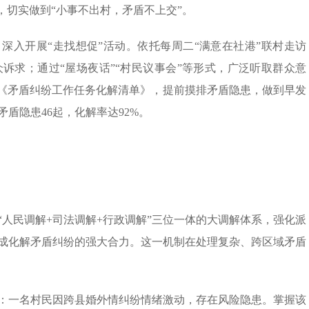
，切实做到“小事不出村，矛盾不上交”。
深入开展“走找想促”活动。依托每周二“满意在社港”联村走访
诉求；通过“屋场夜话”“村民议事会”等形式，广泛听取群众意
报《矛盾纠纷工作任务化解清单》，提前摸排矛盾隐患，做到早发
盾隐患46起，化解率达92%。
人民调解+司法调解+行政调解”三位一体的大调解体系，强化派
成化解矛盾纠纷的强大合力。这一机制在处理复杂、跨区域矛盾
：一名村民因跨县婚外情纠纷情绪激动，存在风险隐患。掌握该