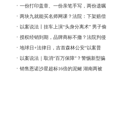
一份打印盖章、一份亲笔手写，两份遗嘱
谁说了算？
两块九就能买名师网课？法院：下架赔偿
以案说法丨挂车上演“头身分离术” 男子偷
逃高速通行费获刑
授权经销到期，品牌商标不撤？法院判侵
权！
地球日+法律日，吉首森林公安“以案普
法”
以案说法｜取消“百万保障”？警惕新型骗
局！
销售恩诺沙星超标16倍的泥鳅 湖南两被
告人因销售不符合安全标准的食品领刑