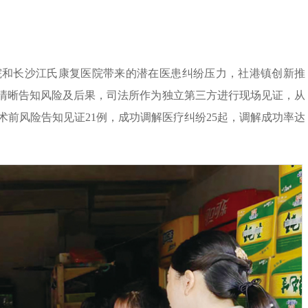
院和长沙江氏康复医院带来的潜在医患纠纷压力，社港镇创新推
院清晰告知风险及后果，司法所作为独立第三方进行现场见证，从
术前风险告知见证21例，成功调解医疗纠纷25起，调解成功率达