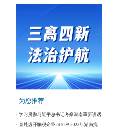
为您推荐
学习贯彻习近平总书记考察湖南重要讲话
和指示精神专题研讨班开班
查处虚开骗税企业2410户 2023年湖南挽