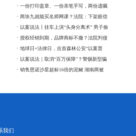
一份打印盖章、一份亲笔手写，两份遗嘱
谁说了算？
两块九就能买名师网课？法院：下架赔偿
以案说法丨挂车上演“头身分离术” 男子偷
逃高速通行费获刑
授权经销到期，品牌商标不撤？法院判侵
权！
地球日+法律日，吉首森林公安“以案普
法”
以案说法｜取消“百万保障”？警惕新型骗
局！
销售恩诺沙星超标16倍的泥鳅 湖南两被
告人因销售不符合安全标准的食品领刑
系我们