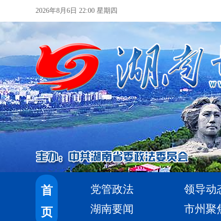
2026年8月6日 22:00 星期四
党管政法
领导动
首
湖南要闻
市州聚
页