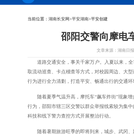
当前位置：
湖南长安网
>
平安湖南
>平安创建
邵阳交警向摩电车
文章来源：湖南日报 作者：
道路交通安全，事关千家万户。入夏以来，全
取流动巡查、卡点稽查等方式，对校园周边、大型
行为进行全力清剿，打造平安、畅通出行的交通环
随着夏季气温升高，摩托车“飙车炸街”现象
行为，邵阳市辖三区交警以群众举报线索较为集中
科技和线下警力查控方式开展整治行动。
随着暑期旅游旺季的即将到来，城步、武冈、