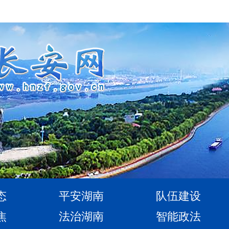
态
平安湖南
队伍建设
焦
法治湖南
智能政法