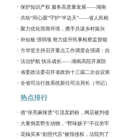
回税款损失48.2亿元
保护知识产权 服务高质量发展——湖南
省公安厅公布打击侵犯知识产权犯罪10起
共绘“同心圆”守护“半边天”——省人民检
典型案例
察院、省妇联共同主办检察开放日活动
聚力优化营商环境，携手共谋乡村振兴
—— 省法院驻大坪村工作队、村“两委”干
补短板 强弱项 努力提升民事检察监督能
部赴企参观学习调研
力
方华堂主持召开重点工作调度会强调：自
我加压 砥砺奋进 推动工作更有成效 更加
法治护航 快乐成长——湖南高院开展防
出彩
欺凌、防性侵公益普法宣讲
省委政法委召开省政协十三届二次会议第
0327号提案办理座谈会
全省司法行政系统新任司法局长（书记）
培训班开班 方华堂作专题辅导
热点排行
借“张亮麻辣烫”引流卖奶粉，网店被判侵
权！
大量倒卖野生动物，“野味贩子”不仅坐牢
还得赔钱
花钱买来“剧照代言”被指侵权，法院判了