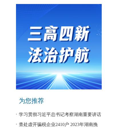
为您推荐
学习贯彻习近平总书记考察湖南重要讲话
和指示精神专题研讨班开班
查处虚开骗税企业2410户 2023年湖南挽