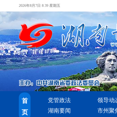
2026年8月7日 8:39 星期五
党管政法
领导动
首
湖南要闻
市州聚
页