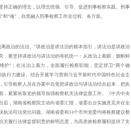
坚持正确的理念，以理念统领、引导、促进刑事检察实践。刑事
”和“魂”，自觉融入刑事检察工作全过程、各方面。
脱离政治的法治。”讲政治是讲法治的根本指引，讲法治是讲政治
关，要坚持讲政治与讲法治的有机统一：从政治上着眼，旗帜鲜
个维护”；在法治上着力，全面履行检察职能，坚定捍卫“两个确
政治执行力建设。结合开展学习贯彻习近平新时代中国特色社会主
，引导检察人员在办案中自觉把讲政治与讲法治结合起来，把执
面，紧紧依靠党的领导加强检察机关法律监督工作。《中共中央
台后，湖南省检察院主动向省委汇报，省委出台实施意见并在全
决执法司法突出问题。湖南省委和14个市州党委均将检察建议整
机关履行法律监督职责的鲜明态度，为高质效检察履职提供了支