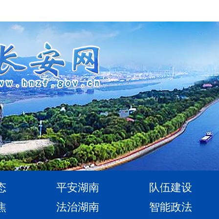
态
平安湖南
队伍建设
焦
法治湖南
智能政法