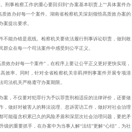
。刑事检察工作的重心要回归到“办案基本职责上”“具体案件办
高质效办好每一个案件。湖南省检察机关深刻领悟高质效办案的
办案提出要求。
件不能办错是底线。检察机关要依法履行刑事诉讼职责，做到敢
民群众在每一个司法案件中感受到公平正义。
高质效办好每一个案件”，在程序上要让公平正义更好更快实现，
提高效率。同时，针对全省检察机关非羁押刑事案件开展专项清
法司法机关严格遵守办案期限。
办案，不仅要对犯罪行为予以罪责刑相适应的法律评价，还要做
作，做好对被害人的释法说理、息诉罢访工作，做好对社会治理
都可能蕴含积累已久的风险矛盾和深层次社会治理问题，要把矛
级的重要抓手，在办案中为当事人解“法结”更解“心结”，为社