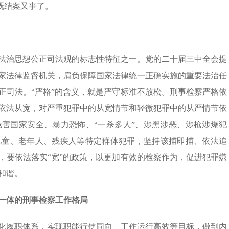
，既结案又事了。
法治思想公正司法观的标志性特征之一。党的二十届三中全会提
家法律监督机关，肩负保障国家法律统一正确实施的重要法治任
正司法。“严格”的含义，就是严守标准不放松。刑事检察严格依
依法从宽，对严重犯罪中的从宽情节和轻微犯罪中的从严情节依
害国家安全、暴力恐怖、“一杀多人”、涉黑涉恶、涉枪涉爆犯
儿童、老年人、残疾人等特定群体犯罪，坚持该捕即捕、依法追
，要依法落实“宽”的政策，以更加有效的检察作为，促进犯罪嫌
和谐。
一体的刑事检察工作格局
化履职体系，实现职能行使同向、工作运行高效等目标，做到内