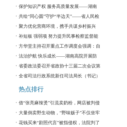
回税款损失48.2亿元
保护知识产权 服务高质量发展——湖南
省公安厅公布打击侵犯知识产权犯罪10起
共绘“同心圆”守护“半边天”——省人民检
典型案例
察院、省妇联共同主办检察开放日活动
聚力优化营商环境，携手共谋乡村振兴
—— 省法院驻大坪村工作队、村“两委”干
补短板 强弱项 努力提升民事检察监督能
部赴企参观学习调研
力
方华堂主持召开重点工作调度会强调：自
我加压 砥砺奋进 推动工作更有成效 更加
法治护航 快乐成长——湖南高院开展防
出彩
欺凌、防性侵公益普法宣讲
省委政法委召开省政协十三届二次会议第
0327号提案办理座谈会
全省司法行政系统新任司法局长（书记）
培训班开班 方华堂作专题辅导
热点排行
借“张亮麻辣烫”引流卖奶粉，网店被判侵
权！
大量倒卖野生动物，“野味贩子”不仅坐牢
还得赔钱
花钱买来“剧照代言”被指侵权，法院判了