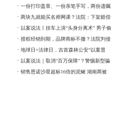
一份打印盖章、一份亲笔手写，两份遗嘱
谁说了算？
两块九就能买名师网课？法院：下架赔偿
以案说法丨挂车上演“头身分离术” 男子偷
逃高速通行费获刑
授权经销到期，品牌商标不撤？法院判侵
权！
地球日+法律日，吉首森林公安“以案普
法”
以案说法｜取消“百万保障”？警惕新型骗
局！
销售恩诺沙星超标16倍的泥鳅 湖南两被
告人因销售不符合安全标准的食品领刑