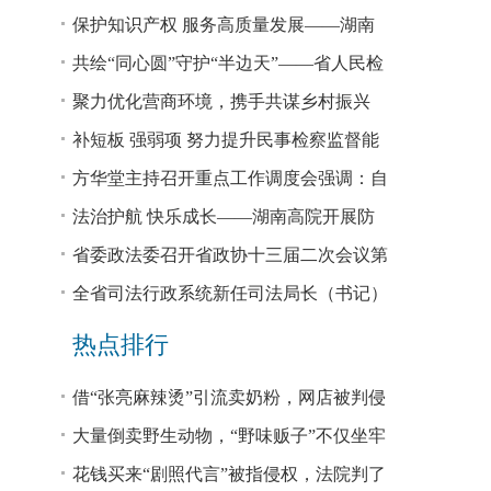
回税款损失48.2亿元
保护知识产权 服务高质量发展——湖南
省公安厅公布打击侵犯知识产权犯罪10起
共绘“同心圆”守护“半边天”——省人民检
典型案例
察院、省妇联共同主办检察开放日活动
聚力优化营商环境，携手共谋乡村振兴
—— 省法院驻大坪村工作队、村“两委”干
补短板 强弱项 努力提升民事检察监督能
部赴企参观学习调研
力
方华堂主持召开重点工作调度会强调：自
我加压 砥砺奋进 推动工作更有成效 更加
法治护航 快乐成长——湖南高院开展防
出彩
欺凌、防性侵公益普法宣讲
省委政法委召开省政协十三届二次会议第
0327号提案办理座谈会
全省司法行政系统新任司法局长（书记）
培训班开班 方华堂作专题辅导
热点排行
借“张亮麻辣烫”引流卖奶粉，网店被判侵
权！
大量倒卖野生动物，“野味贩子”不仅坐牢
还得赔钱
花钱买来“剧照代言”被指侵权，法院判了