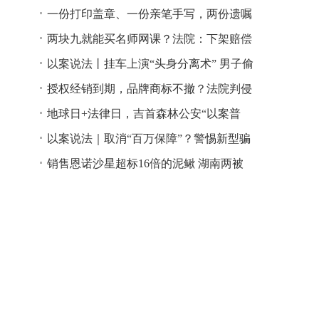
一份打印盖章、一份亲笔手写，两份遗嘱
谁说了算？
两块九就能买名师网课？法院：下架赔偿
以案说法丨挂车上演“头身分离术” 男子偷
逃高速通行费获刑
授权经销到期，品牌商标不撤？法院判侵
权！
地球日+法律日，吉首森林公安“以案普
法”
以案说法｜取消“百万保障”？警惕新型骗
局！
销售恩诺沙星超标16倍的泥鳅 湖南两被
告人因销售不符合安全标准的食品领刑