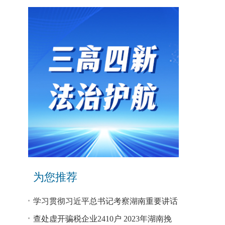
为您推荐
学习贯彻习近平总书记考察湖南重要讲话
和指示精神专题研讨班开班
查处虚开骗税企业2410户 2023年湖南挽