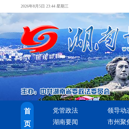
2026年8月5日 23:44 星期三
党管政法
领导动
首
湖南要闻
市州聚
页