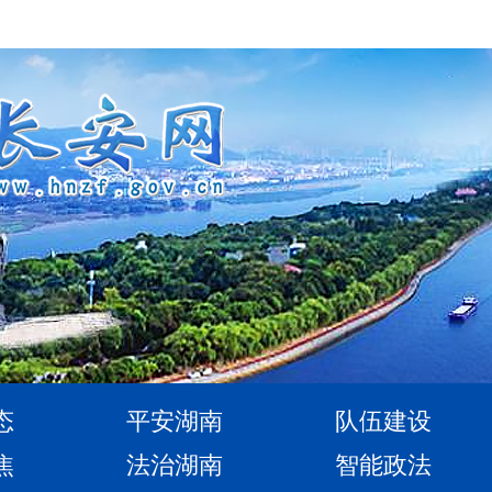
态
平安湖南
队伍建设
焦
法治湖南
智能政法