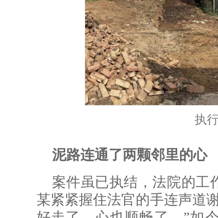
执
泥路连通了两颗邻里的心
案件虽已执结，法院的工
某紧紧握住法官的手连声道谢
好走了，心也顺畅了。”如