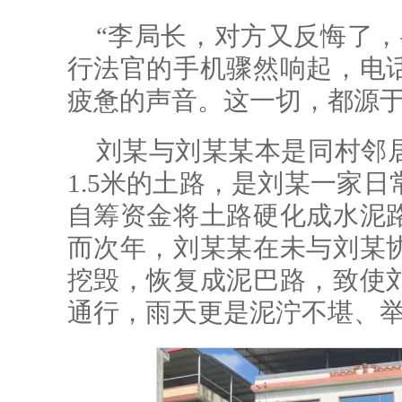
“李局长，对方又反悔了，
行法官的手机骤然响起，电
疲惫的声音。这一切，都源
刘某与刘某某本是同村邻
1.5米的土路，是刘某一家日
自筹资金将土路硬化成水泥
而次年，刘某某在未与刘某
挖毁，恢复成泥巴路，致使
通行，雨天更是泥泞不堪、