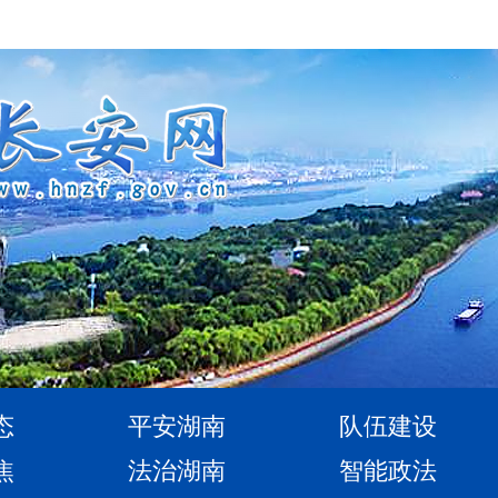
态
平安湖南
队伍建设
焦
法治湖南
智能政法