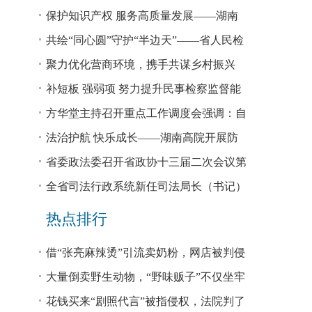
回税款损失48.2亿元
保护知识产权 服务高质量发展——湖南
省公安厅公布打击侵犯知识产权犯罪10起
共绘“同心圆”守护“半边天”——省人民检
典型案例
察院、省妇联共同主办检察开放日活动
聚力优化营商环境，携手共谋乡村振兴
—— 省法院驻大坪村工作队、村“两委”干
补短板 强弱项 努力提升民事检察监督能
部赴企参观学习调研
力
方华堂主持召开重点工作调度会强调：自
我加压 砥砺奋进 推动工作更有成效 更加
法治护航 快乐成长——湖南高院开展防
出彩
欺凌、防性侵公益普法宣讲
省委政法委召开省政协十三届二次会议第
0327号提案办理座谈会
全省司法行政系统新任司法局长（书记）
培训班开班 方华堂作专题辅导
热点排行
借“张亮麻辣烫”引流卖奶粉，网店被判侵
权！
大量倒卖野生动物，“野味贩子”不仅坐牢
还得赔钱
花钱买来“剧照代言”被指侵权，法院判了