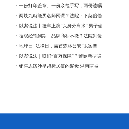
一份打印盖章、一份亲笔手写，两份遗嘱
谁说了算？
两块九就能买名师网课？法院：下架赔偿
以案说法丨挂车上演“头身分离术” 男子偷
逃高速通行费获刑
授权经销到期，品牌商标不撤？法院判侵
权！
地球日+法律日，吉首森林公安“以案普
法”
以案说法｜取消“百万保障”？警惕新型骗
局！
销售恩诺沙星超标16倍的泥鳅 湖南两被
告人因销售不符合安全标准的食品领刑