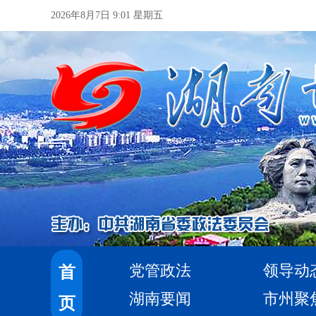
2026年8月7日 9:01 星期五
党管政法
领导动
首
湖南要闻
市州聚
页