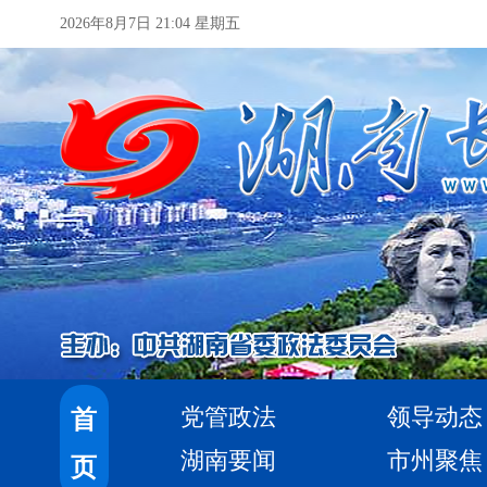
2026年8月7日 21:04 星期五
党管政法
领导动态
首
湖南要闻
市州聚焦
页