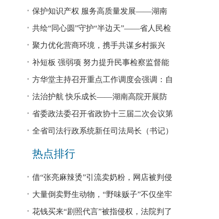
回税款损失48.2亿元
保护知识产权 服务高质量发展——湖南
省公安厅公布打击侵犯知识产权犯罪10起
共绘“同心圆”守护“半边天”——省人民检
典型案例
察院、省妇联共同主办检察开放日活动
聚力优化营商环境，携手共谋乡村振兴
—— 省法院驻大坪村工作队、村“两委”干
补短板 强弱项 努力提升民事检察监督能
部赴企参观学习调研
力
方华堂主持召开重点工作调度会强调：自
我加压 砥砺奋进 推动工作更有成效 更加
法治护航 快乐成长——湖南高院开展防
出彩
欺凌、防性侵公益普法宣讲
省委政法委召开省政协十三届二次会议第
0327号提案办理座谈会
全省司法行政系统新任司法局长（书记）
培训班开班 方华堂作专题辅导
热点排行
借“张亮麻辣烫”引流卖奶粉，网店被判侵
权！
大量倒卖野生动物，“野味贩子”不仅坐牢
还得赔钱
花钱买来“剧照代言”被指侵权，法院判了