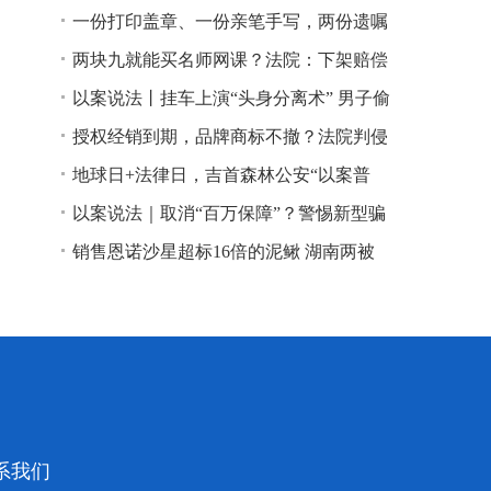
一份打印盖章、一份亲笔手写，两份遗嘱
谁说了算？
两块九就能买名师网课？法院：下架赔偿
以案说法丨挂车上演“头身分离术” 男子偷
逃高速通行费获刑
授权经销到期，品牌商标不撤？法院判侵
权！
地球日+法律日，吉首森林公安“以案普
法”
以案说法｜取消“百万保障”？警惕新型骗
局！
销售恩诺沙星超标16倍的泥鳅 湖南两被
告人因销售不符合安全标准的食品领刑
系我们