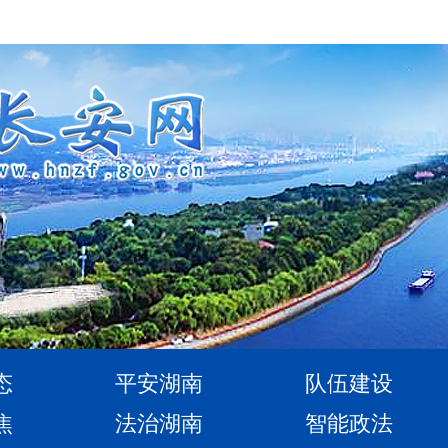
态
平安湖南
队伍建设
焦
法治湖南
智能政法