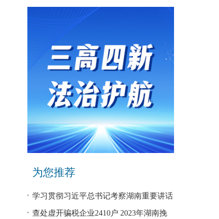
为您推荐
学习贯彻习近平总书记考察湖南重要讲话
和指示精神专题研讨班开班
查处虚开骗税企业2410户 2023年湖南挽