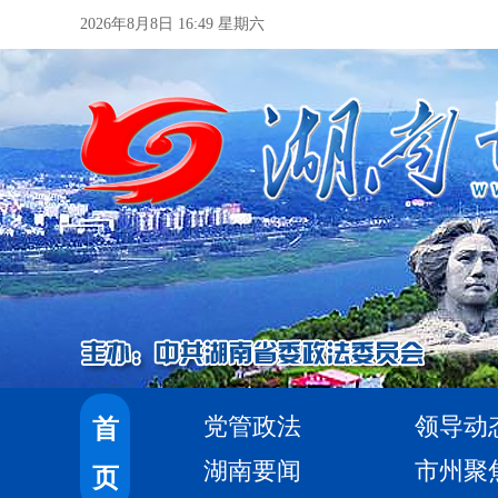
2026年8月8日 16:49 星期六
党管政法
领导动
首
湖南要闻
市州聚
页