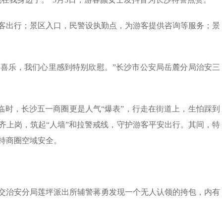
客出行；景区入口，民警设执勤点，为游客提供咨询等服务；景
安喜乐，我们心里感到特别欣慰。”长沙市公安局岳麓分局治安三
降临时，长沙五一商圈更是人气“爆表”，行走在街道上，生怕踩到
齐上岗，筑起“人墙”和拉警戒线，守护游客平安出行。其间，特
持商圈空域安全。
公交治安分局莲坪派出所辅警蒋勇发现一个无人认领的挎包，内有