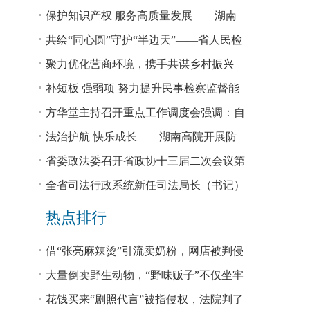
回税款损失48.2亿元
保护知识产权 服务高质量发展——湖南
省公安厅公布打击侵犯知识产权犯罪10起
共绘“同心圆”守护“半边天”——省人民检
典型案例
察院、省妇联共同主办检察开放日活动
聚力优化营商环境，携手共谋乡村振兴
—— 省法院驻大坪村工作队、村“两委”干
补短板 强弱项 努力提升民事检察监督能
部赴企参观学习调研
力
方华堂主持召开重点工作调度会强调：自
我加压 砥砺奋进 推动工作更有成效 更加
法治护航 快乐成长——湖南高院开展防
出彩
欺凌、防性侵公益普法宣讲
省委政法委召开省政协十三届二次会议第
0327号提案办理座谈会
全省司法行政系统新任司法局长（书记）
培训班开班 方华堂作专题辅导
热点排行
借“张亮麻辣烫”引流卖奶粉，网店被判侵
权！
大量倒卖野生动物，“野味贩子”不仅坐牢
还得赔钱
花钱买来“剧照代言”被指侵权，法院判了