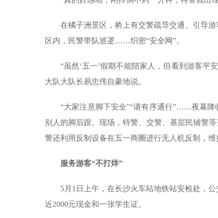
在橘子洲景区，桥上有交警疏导交通、引导游
区内，民警带队巡逻……织密“安全网”。
“虽然‘五一’假期不能陪家人，但看到游客平
大队大队长易忠伟自豪地说。
“大家注意脚下安全”“请有序通行”……夜幕
别人的脚后跟。现场，特警、交警、基层民辅警等
警还利用反制设备在五一商圈进行无人机反制，维
服务游客“不打烊”
5月1日上午，在长沙火车站地铁站安检处，
近2000元现金和一张学生证。