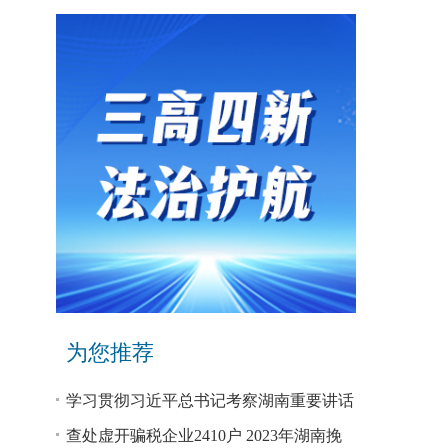
为您推荐
学习贯彻习近平总书记考察湖南重要讲话
和指示精神专题研讨班开班
查处虚开骗税企业2410户 2023年湖南挽