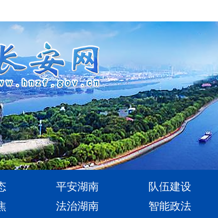
态
平安湖南
队伍建设
焦
法治湖南
智能政法