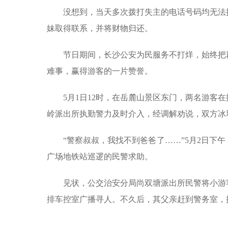
没想到，当天多次拨打失主的电话号码均无法
妹取得联系，并将财物归还。
节日期间，长沙公安为民服务不打烊，始终把
难事，赢得游客的一片赞誉。
5月1日12时，在岳麓山景区东门，两名游客
岭派出所执勤警力及时介入，经调解劝说，双方冰
“警察叔叔，我找不到爸爸了……”5月2日下
广场地铁站巡逻的民警求助。
见状，公交治安分局尚双塘派出所民警将小游
排车控室广播寻人。不久后，其父亲赶到警务室，