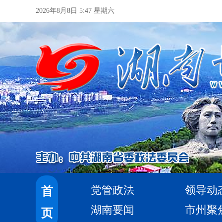
2026年8月8日 5:47 星期六
党管政法
领导动
首
湖南要闻
市州聚
页