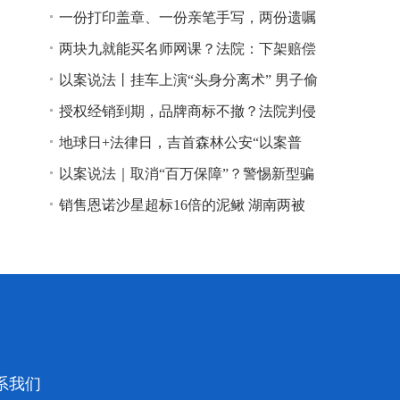
一份打印盖章、一份亲笔手写，两份遗嘱
谁说了算？
两块九就能买名师网课？法院：下架赔偿
以案说法丨挂车上演“头身分离术” 男子偷
逃高速通行费获刑
授权经销到期，品牌商标不撤？法院判侵
权！
地球日+法律日，吉首森林公安“以案普
法”
以案说法｜取消“百万保障”？警惕新型骗
局！
销售恩诺沙星超标16倍的泥鳅 湖南两被
告人因销售不符合安全标准的食品领刑
系我们