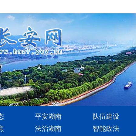
态
平安湖南
队伍建设
焦
法治湖南
智能政法