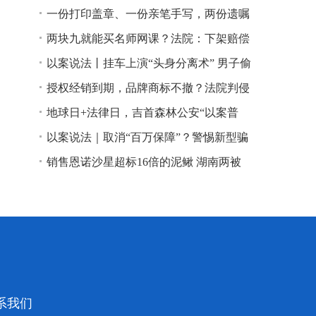
一份打印盖章、一份亲笔手写，两份遗嘱
谁说了算？
两块九就能买名师网课？法院：下架赔偿
以案说法丨挂车上演“头身分离术” 男子偷
逃高速通行费获刑
授权经销到期，品牌商标不撤？法院判侵
权！
地球日+法律日，吉首森林公安“以案普
法”
以案说法｜取消“百万保障”？警惕新型骗
局！
销售恩诺沙星超标16倍的泥鳅 湖南两被
告人因销售不符合安全标准的食品领刑
系我们