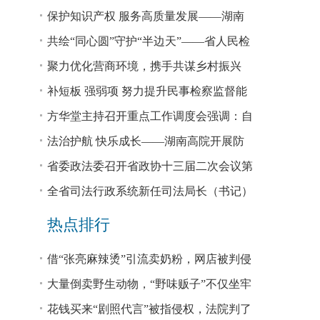
回税款损失48.2亿元
保护知识产权 服务高质量发展——湖南
省公安厅公布打击侵犯知识产权犯罪10起
共绘“同心圆”守护“半边天”——省人民检
典型案例
察院、省妇联共同主办检察开放日活动
聚力优化营商环境，携手共谋乡村振兴
—— 省法院驻大坪村工作队、村“两委”干
补短板 强弱项 努力提升民事检察监督能
部赴企参观学习调研
力
方华堂主持召开重点工作调度会强调：自
我加压 砥砺奋进 推动工作更有成效 更加
法治护航 快乐成长——湖南高院开展防
出彩
欺凌、防性侵公益普法宣讲
省委政法委召开省政协十三届二次会议第
0327号提案办理座谈会
全省司法行政系统新任司法局长（书记）
培训班开班 方华堂作专题辅导
热点排行
借“张亮麻辣烫”引流卖奶粉，网店被判侵
权！
大量倒卖野生动物，“野味贩子”不仅坐牢
还得赔钱
花钱买来“剧照代言”被指侵权，法院判了