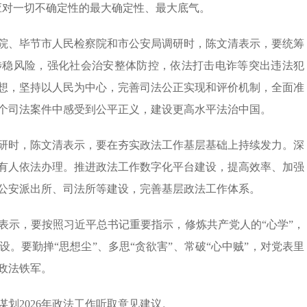
应对一切不确定性的最大确定性、最大底气。
院、毕节市人民检察院和市公安局调研时，陈文清表示，要统筹
涉稳风险，强化社会治安整体防控，依法打击电诈等突出违法犯
想，坚持以人民为中心，完善司法公正实现和评价机制，全面准
个司法案件中感受到公平正义，建设更高水平法治中国。
研时，陈文清表示，要在夯实政法工作基层基础上持续发力。深
有人依法办理。推进政法工作数字化平台建设，提高效率、加强
公安派出所、司法所等建设，完善基层政法工作体系。
表示，要按照习近平总书记重要指示，修炼共产党人的“心学”，
。要勤掸“思想尘”、多思“贪欲害”、常破“心中贼”，对党表里
政法铁军。
划2026年政法工作听取意见建议。