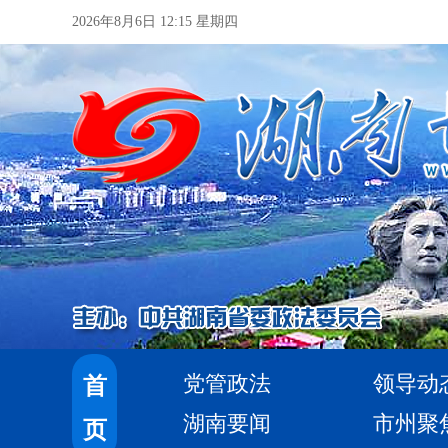
2026年8月6日 12:15 星期四
党管政法
领导动
首
湖南要闻
市州聚
页