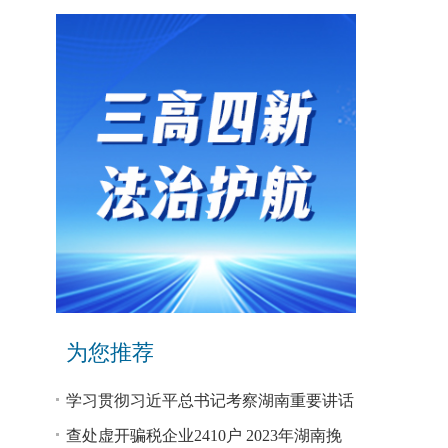
为您推荐
学习贯彻习近平总书记考察湖南重要讲话
和指示精神专题研讨班开班
查处虚开骗税企业2410户 2023年湖南挽