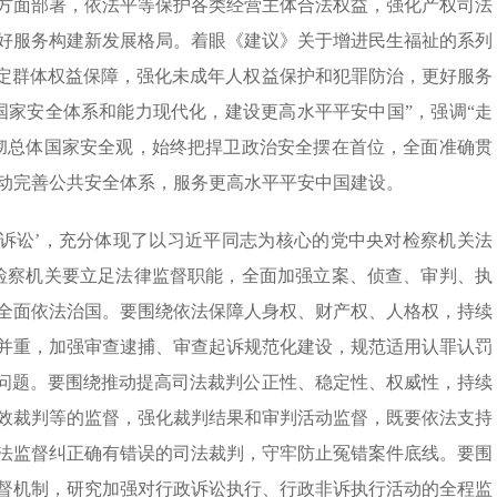
方面部署，依法平等保护各类经营主体合法权益，强化产权司法
好服务构建新发展格局。着眼《建议》关于增进民生福祉的系列
特定群体权益保障，强化未成年人权益保护和犯罪防治，更好服务
国家安全体系和能力现代化，建设更高水平平安中国”，强调“走
彻总体国家安全观，始终把捍卫政治安全摆在首位，全面准确贯
动完善公共安全体系，服务更高水平平安中国建设。
益诉讼’，充分体现了以习近平同志为核心的党中央对检察机关法
检察机关要立足法律监督职能，全面加强立案、侦查、审判、执
全面依法治国。要围绕依法保障人身权、财产权、人格权，持续
并重，加强审查逮捕、审查起诉规范化建设，规范适用认罪认罚
”问题。要围绕推动提高司法裁判公正性、稳定性、权威性，持续
效裁判等的监督，强化裁判结果和审判活动监督，既要依法支持
法监督纠正确有错误的司法裁判，守牢防止冤错案件底线。要围
督机制，研究加强对行政诉讼执行、行政非诉执行活动的全程监