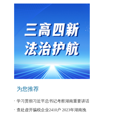
为您推荐
学习贯彻习近平总书记考察湖南重要讲话
和指示精神专题研讨班开班
查处虚开骗税企业2410户 2023年湖南挽