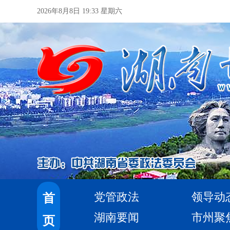
2026年8月8日 19:33 星期六
党管政法
领导动
首
湖南要闻
市州聚
页