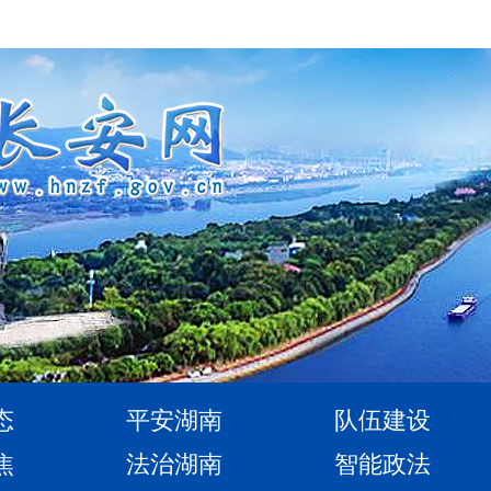
态
平安湖南
队伍建设
焦
法治湖南
智能政法