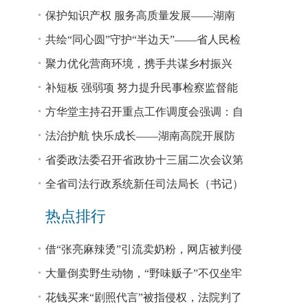
回税款损失48.2亿元
保护知识产权 服务高质量发展——湖南
省公安厅公布打击侵犯知识产权犯罪10起
共绘“同心圆”守护“半边天”——省人民检
典型案例
察院、省妇联共同主办检察开放日活动
聚力优化营商环境，携手共谋乡村振兴
—— 省法院驻大坪村工作队、村“两委”干
补短板 强弱项 努力提升民事检察监督能
部赴企参观学习调研
力
方华堂主持召开重点工作调度会强调：自
我加压 砥砺奋进 推动工作更有成效 更加
法治护航 快乐成长——湖南高院开展防
出彩
欺凌、防性侵公益普法宣讲
省委政法委召开省政协十三届二次会议第
0327号提案办理座谈会
全省司法行政系统新任司法局长（书记）
培训班开班 方华堂作专题辅导
热点排行
借“张亮麻辣烫”引流卖奶粉，网店被判侵
权！
大量倒卖野生动物，“野味贩子”不仅坐牢
还得赔钱
花钱买来“剧照代言”被指侵权，法院判了