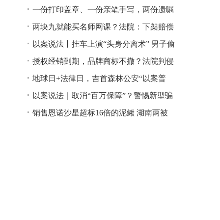
一份打印盖章、一份亲笔手写，两份遗嘱
谁说了算？
两块九就能买名师网课？法院：下架赔偿
以案说法丨挂车上演“头身分离术” 男子偷
逃高速通行费获刑
授权经销到期，品牌商标不撤？法院判侵
权！
地球日+法律日，吉首森林公安“以案普
法”
以案说法｜取消“百万保障”？警惕新型骗
局！
销售恩诺沙星超标16倍的泥鳅 湖南两被
告人因销售不符合安全标准的食品领刑