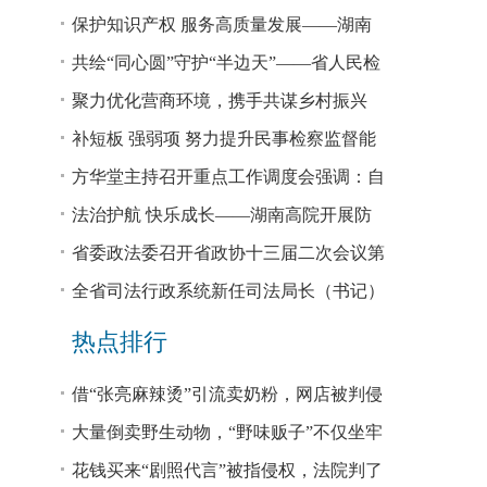
回税款损失48.2亿元
保护知识产权 服务高质量发展——湖南
省公安厅公布打击侵犯知识产权犯罪10起
共绘“同心圆”守护“半边天”——省人民检
典型案例
察院、省妇联共同主办检察开放日活动
聚力优化营商环境，携手共谋乡村振兴
—— 省法院驻大坪村工作队、村“两委”干
补短板 强弱项 努力提升民事检察监督能
部赴企参观学习调研
力
方华堂主持召开重点工作调度会强调：自
我加压 砥砺奋进 推动工作更有成效 更加
法治护航 快乐成长——湖南高院开展防
出彩
欺凌、防性侵公益普法宣讲
省委政法委召开省政协十三届二次会议第
0327号提案办理座谈会
全省司法行政系统新任司法局长（书记）
培训班开班 方华堂作专题辅导
热点排行
借“张亮麻辣烫”引流卖奶粉，网店被判侵
权！
大量倒卖野生动物，“野味贩子”不仅坐牢
还得赔钱
花钱买来“剧照代言”被指侵权，法院判了