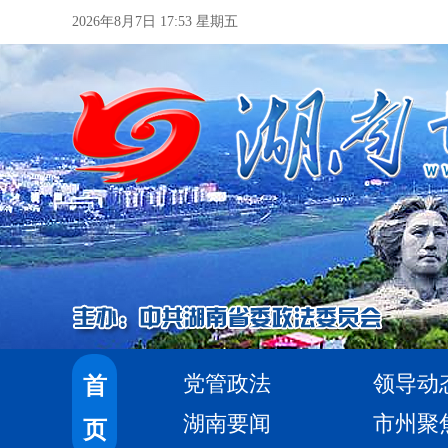
2026年8月7日 17:53 星期五
党管政法
领导动
首
湖南要闻
市州聚
页