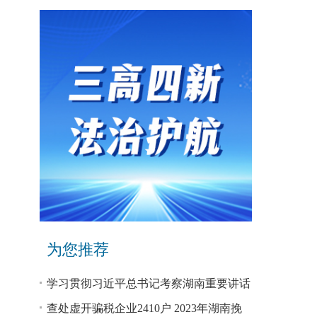
为您推荐
学习贯彻习近平总书记考察湖南重要讲话
和指示精神专题研讨班开班
查处虚开骗税企业2410户 2023年湖南挽