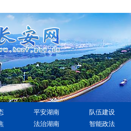
态
平安湖南
队伍建设
焦
法治湖南
智能政法