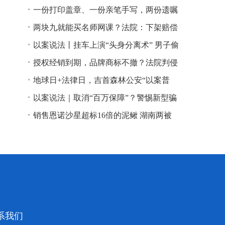
一份打印盖章、一份亲笔手写，两份遗嘱
谁说了算？
两块九就能买名师网课？法院：下架赔偿
以案说法丨挂车上演“头身分离术” 男子偷
逃高速通行费获刑
授权经销到期，品牌商标不撤？法院判侵
权！
地球日+法律日，吉首森林公安“以案普
法”
以案说法｜取消“百万保障”？警惕新型骗
局！
销售恩诺沙星超标16倍的泥鳅 湖南两被
告人因销售不符合安全标准的食品领刑
系我们