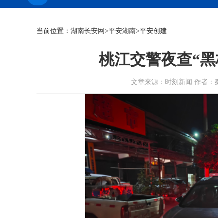
当前位置：
湖南长安网
>
平安湖南
>平安创建
桃江交警夜查“黑
文章来源：时刻新闻 作者：秦滔 刘子