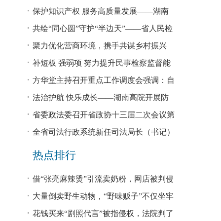
回税款损失48.2亿元
保护知识产权 服务高质量发展——湖南
省公安厅公布打击侵犯知识产权犯罪10起
共绘“同心圆”守护“半边天”——省人民检
典型案例
察院、省妇联共同主办检察开放日活动
聚力优化营商环境，携手共谋乡村振兴
—— 省法院驻大坪村工作队、村“两委”干
补短板 强弱项 努力提升民事检察监督能
部赴企参观学习调研
力
方华堂主持召开重点工作调度会强调：自
我加压 砥砺奋进 推动工作更有成效 更加
法治护航 快乐成长——湖南高院开展防
出彩
欺凌、防性侵公益普法宣讲
省委政法委召开省政协十三届二次会议第
0327号提案办理座谈会
全省司法行政系统新任司法局长（书记）
培训班开班 方华堂作专题辅导
热点排行
借“张亮麻辣烫”引流卖奶粉，网店被判侵
权！
大量倒卖野生动物，“野味贩子”不仅坐牢
还得赔钱
花钱买来“剧照代言”被指侵权，法院判了