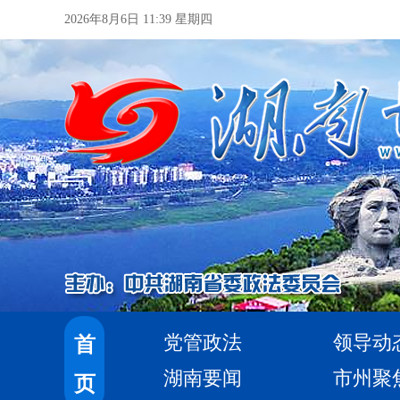
2026年8月6日 11:39 星期四
党管政法
领导动
首
湖南要闻
市州聚
页