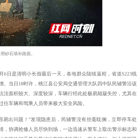
警用砂石填补路面。
4月6日是清明小长假最后一天，各地群众陆续返程，省道S223线
增。当日18时许，桃江县公安局交通管理大队四中队民辅警沿该
坑洼面积较大、深度较深，车辆行经此处极易颠簸失控，尤其在
过往车辆和驾乘人员带来极大安全风险。
容易出问题！”发现隐患后，民辅警没有丝毫耽搁，立即停车处
情，协调抢修人员尽快到场，一边迅速从警车上取出警示标志和