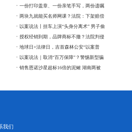
一份打印盖章、一份亲笔手写，两份遗嘱
谁说了算？
两块九就能买名师网课？法院：下架赔偿
以案说法丨挂车上演“头身分离术” 男子偷
逃高速通行费获刑
授权经销到期，品牌商标不撤？法院判侵
权！
地球日+法律日，吉首森林公安“以案普
法”
以案说法｜取消“百万保障”？警惕新型骗
局！
销售恩诺沙星超标16倍的泥鳅 湖南两被
告人因销售不符合安全标准的食品领刑
系我们