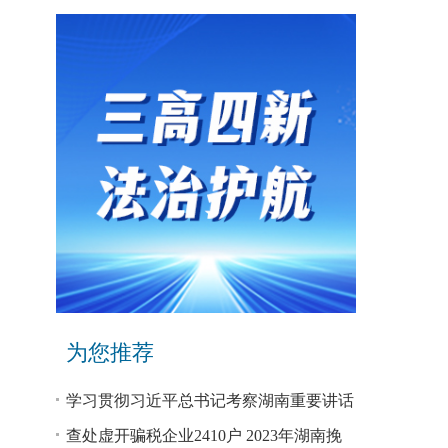
为您推荐
学习贯彻习近平总书记考察湖南重要讲话
和指示精神专题研讨班开班
查处虚开骗税企业2410户 2023年湖南挽