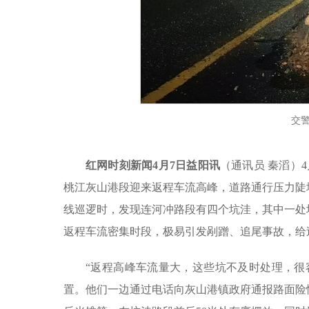
交
红网时刻新闻4月7日
益阳
讯
（通讯员 秦滔）
桃江灰山港段迎来返程车流高峰，道路通行压力陡
线巡逻时，发现连河冲路段有四个坑洼，其中一处
返程车流密集时段，极易引发剐蹭、追尾事故，给
“返程高峰车流量大，这些坑不及时处理，很
置。他们一边通过电话向灰山港镇政府通报路面险