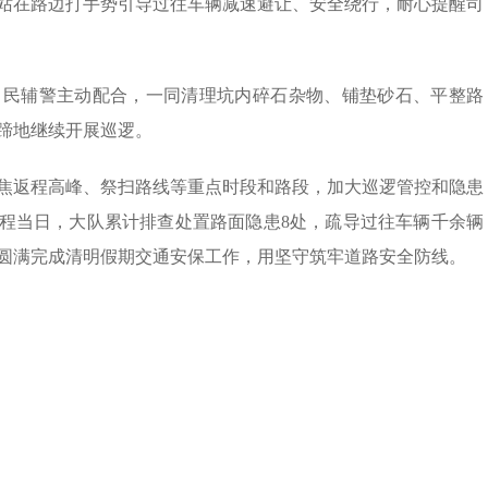
时站在路边打手势引导过往车辆减速避让、安全绕行，耐心提醒司
，民辅警主动配合，一同清理坑内碎石杂物、铺垫砂石、平整路
蹄地继续开展巡逻。
焦返程高峰、祭扫路线等重点时段和路段，加大巡逻管控和隐患
返程当日，大队累计排查处置路面隐患8处，疏导过往车辆千余辆
圆满完成清明假期交通安保工作，用坚守筑牢道路安全防线。