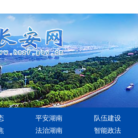
态
平安湖南
队伍建设
焦
法治湖南
智能政法