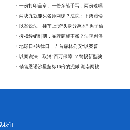
一份打印盖章、一份亲笔手写，两份遗嘱
谁说了算？
两块九就能买名师网课？法院：下架赔偿
以案说法丨挂车上演“头身分离术” 男子偷
逃高速通行费获刑
授权经销到期，品牌商标不撤？法院判侵
权！
地球日+法律日，吉首森林公安“以案普
法”
以案说法｜取消“百万保障”？警惕新型骗
局！
销售恩诺沙星超标16倍的泥鳅 湖南两被
告人因销售不符合安全标准的食品领刑
系我们