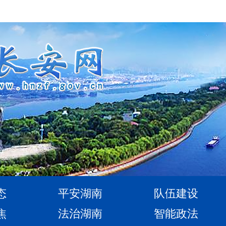
态
平安湖南
队伍建设
焦
法治湖南
智能政法