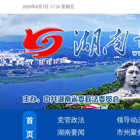
2026年8月7日 17:26 星期五
党管政法
领导动
首
湖南要闻
市州聚
页