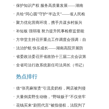
回税款损失48.2亿元
保护知识产权 服务高质量发展——湖南
省公安厅公布打击侵犯知识产权犯罪10起
共绘“同心圆”守护“半边天”——省人民检
典型案例
察院、省妇联共同主办检察开放日活动
聚力优化营商环境，携手共谋乡村振兴
—— 省法院驻大坪村工作队、村“两委”干
补短板 强弱项 努力提升民事检察监督能
部赴企参观学习调研
力
方华堂主持召开重点工作调度会强调：自
我加压 砥砺奋进 推动工作更有成效 更加
法治护航 快乐成长——湖南高院开展防
出彩
欺凌、防性侵公益普法宣讲
省委政法委召开省政协十三届二次会议第
0327号提案办理座谈会
全省司法行政系统新任司法局长（书记）
培训班开班 方华堂作专题辅导
热点排行
借“张亮麻辣烫”引流卖奶粉，网店被判侵
权！
大量倒卖野生动物，“野味贩子”不仅坐牢
还得赔钱
花钱买来“剧照代言”被指侵权，法院判了