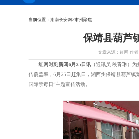
当前位置：
湖南长安网
>市州聚焦
保靖县葫芦
文章来源：红网 作者：秧青琳
红网时刻新闻6月25日讯
（通讯员 秧青琳）
传覆盖率，6月25日赶集日，湘西州保
靖县葫芦镇禁
国际禁毒日”主题宣传活动。