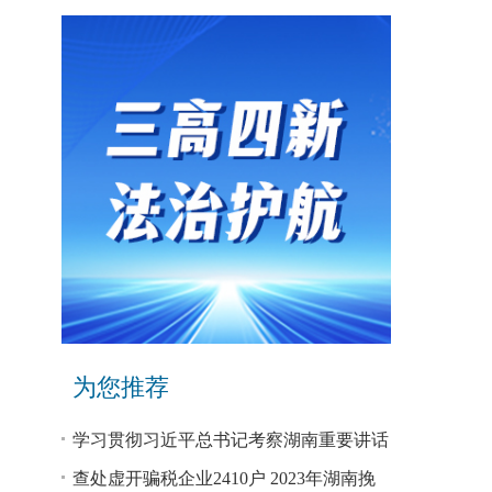
为您推荐
学习贯彻习近平总书记考察湖南重要讲话
和指示精神专题研讨班开班
查处虚开骗税企业2410户 2023年湖南挽