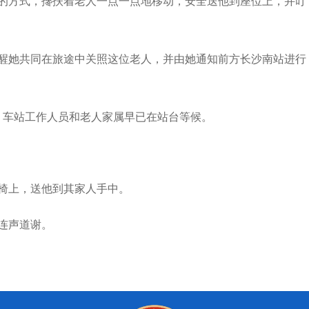
的方式，搀扶着老人一点一点地移动，安全送他到座位上，并叮
醒她共同在旅途中关照这位老人，并由她通知前方长沙南站进行
，车站工作人员和老人家属早已在站台等候。
椅上，送他到其家人手中。
连声道谢。