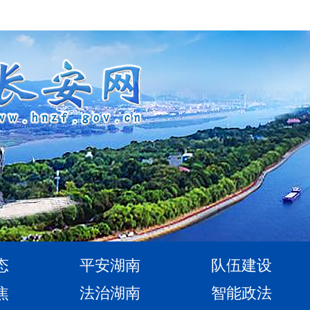
态
平安湖南
队伍建设
焦
法治湖南
智能政法