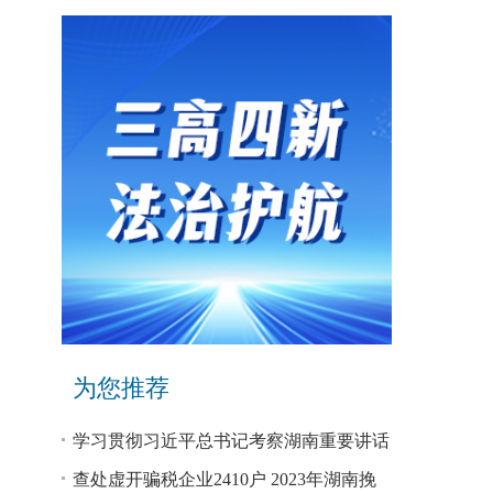
为您推荐
学习贯彻习近平总书记考察湖南重要讲话
和指示精神专题研讨班开班
查处虚开骗税企业2410户 2023年湖南挽