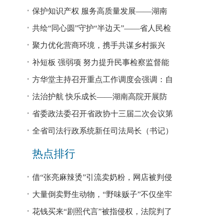
回税款损失48.2亿元
保护知识产权 服务高质量发展——湖南
省公安厅公布打击侵犯知识产权犯罪10起
共绘“同心圆”守护“半边天”——省人民检
典型案例
察院、省妇联共同主办检察开放日活动
聚力优化营商环境，携手共谋乡村振兴
—— 省法院驻大坪村工作队、村“两委”干
补短板 强弱项 努力提升民事检察监督能
部赴企参观学习调研
力
方华堂主持召开重点工作调度会强调：自
我加压 砥砺奋进 推动工作更有成效 更加
法治护航 快乐成长——湖南高院开展防
出彩
欺凌、防性侵公益普法宣讲
省委政法委召开省政协十三届二次会议第
0327号提案办理座谈会
全省司法行政系统新任司法局长（书记）
培训班开班 方华堂作专题辅导
热点排行
借“张亮麻辣烫”引流卖奶粉，网店被判侵
权！
大量倒卖野生动物，“野味贩子”不仅坐牢
还得赔钱
花钱买来“剧照代言”被指侵权，法院判了