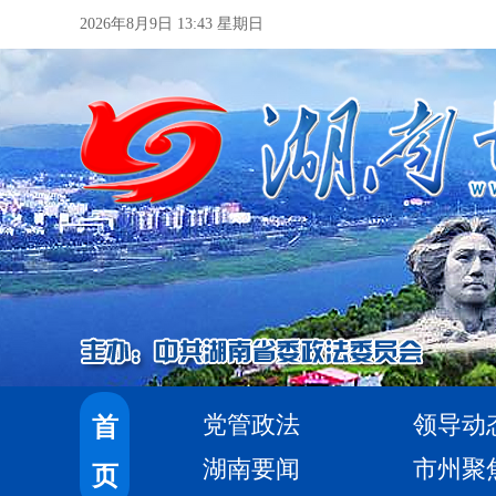
2026年8月9日 13:43 星期日
党管政法
领导动
首
湖南要闻
市州聚
页