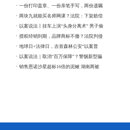
一份打印盖章、一份亲笔手写，两份遗嘱
谁说了算？
两块九就能买名师网课？法院：下架赔偿
以案说法丨挂车上演“头身分离术” 男子偷
逃高速通行费获刑
授权经销到期，品牌商标不撤？法院判侵
权！
地球日+法律日，吉首森林公安“以案普
法”
以案说法｜取消“百万保障”？警惕新型骗
局！
销售恩诺沙星超标16倍的泥鳅 湖南两被
告人因销售不符合安全标准的食品领刑