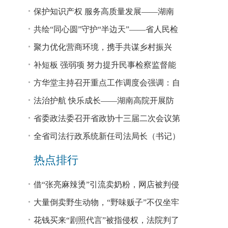
回税款损失48.2亿元
保护知识产权 服务高质量发展——湖南
省公安厅公布打击侵犯知识产权犯罪10起
共绘“同心圆”守护“半边天”——省人民检
典型案例
察院、省妇联共同主办检察开放日活动
聚力优化营商环境，携手共谋乡村振兴
—— 省法院驻大坪村工作队、村“两委”干
补短板 强弱项 努力提升民事检察监督能
部赴企参观学习调研
力
方华堂主持召开重点工作调度会强调：自
我加压 砥砺奋进 推动工作更有成效 更加
法治护航 快乐成长——湖南高院开展防
出彩
欺凌、防性侵公益普法宣讲
省委政法委召开省政协十三届二次会议第
0327号提案办理座谈会
全省司法行政系统新任司法局长（书记）
培训班开班 方华堂作专题辅导
热点排行
借“张亮麻辣烫”引流卖奶粉，网店被判侵
权！
大量倒卖野生动物，“野味贩子”不仅坐牢
还得赔钱
花钱买来“剧照代言”被指侵权，法院判了