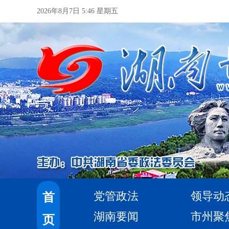
2026年8月7日 5:46 星期五
党管政法
领导动
首
湖南要闻
市州聚
页