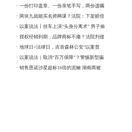
一份打印盖章、一份亲笔手写，两份遗嘱
谁说了算？
两块九就能买名师网课？法院：下架赔偿
以案说法丨挂车上演“头身分离术” 男子偷
逃高速通行费获刑
授权经销到期，品牌商标不撤？法院判侵
权！
地球日+法律日，吉首森林公安“以案普
法”
以案说法｜取消“百万保障”？警惕新型骗
局！
销售恩诺沙星超标16倍的泥鳅 湖南两被
告人因销售不符合安全标准的食品领刑