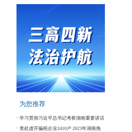
为您推荐
学习贯彻习近平总书记考察湖南重要讲话
和指示精神专题研讨班开班
查处虚开骗税企业2410户 2023年湖南挽