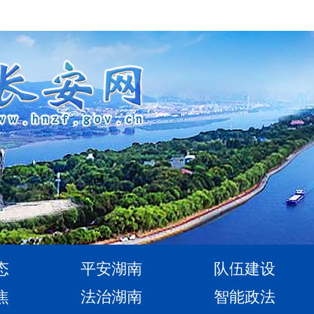
态
平安湖南
队伍建设
焦
法治湖南
智能政法