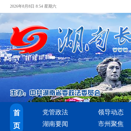
2026年8月8日 8:54 星期六
党管政法
领导动态
首
湖南要闻
市州聚焦
页